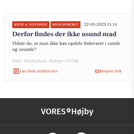
22-03-2023 11:14
KROP & SUNDHED
SPONSORERET
Derfor findes der ikke usund mad
Vidste du, at man ikke kan opdele fødevarer i sunde
og usunde?
Kilde: Nikolaj Bach, Medejer i STYRK
Læs hele artiklen her
Kopiér link
VORES
Højby