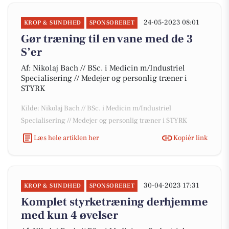
24-05-2023 08:01
KROP & SUNDHED
SPONSORERET
Gør træning til en vane med de 3
S’er
Af: Nikolaj Bach // BSc. i Medicin m/Industriel
Specialisering // Medejer og personlig træner i
STYRK
Kilde: Nikolaj Bach // BSc. i Medicin m/Industriel
Specialisering // Medejer og personlig træner i STYRK
Læs hele artiklen her
Kopiér link
30-04-2023 17:31
KROP & SUNDHED
SPONSORERET
Komplet styrketræning derhjemme
med kun 4 øvelser