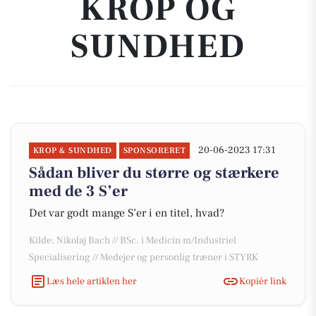
KROP OG
SUNDHED
20-06-2023 17:31
KROP & SUNDHED
SPONSORERET
Sådan bliver du større og stærkere
med de 3 S’er
Det var godt mange S’er i en titel, hvad?
Kilde: Nikolaj Bach // BSc. i Medicin m/Industriel
Specialisering // Medejer og personlig træner i STYRK
Læs hele artiklen her
Kopiér link