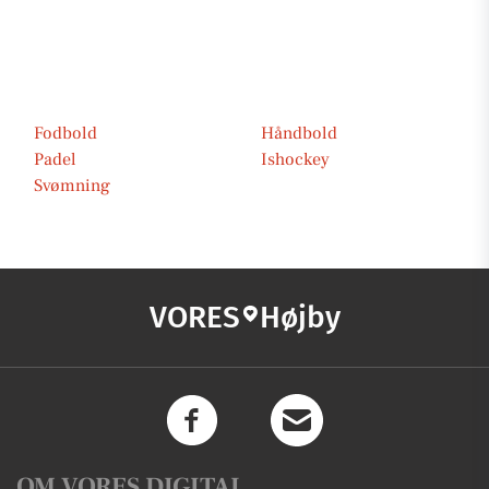
Fodbold
Håndbold
Padel
Ishockey
Svømning
VORES
Højby
OM VORES DIGITAL