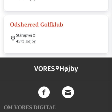
Odsherred Golfklub
Stårupvej 2
4573 Højby
VORES
Højby
OM VORES DIGITAL