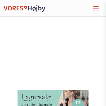
VORES
Højby