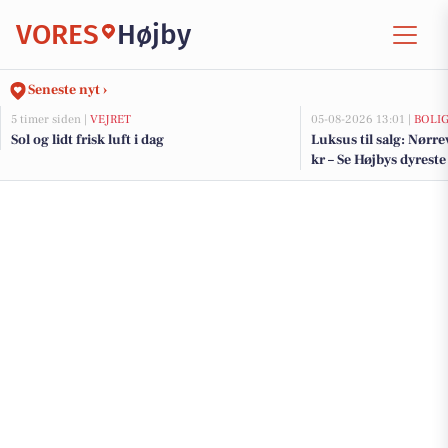
VORES
Højby
Seneste nyt ›
5 timer siden |
VEJRET
05-08-2026 13:01 |
BOLI
Sol og lidt frisk luft i dag
Luksus til salg: Nørre
kr – Se Højbys dyreste