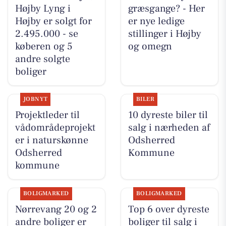
Højby Lyng i
græsgange? - Her
Højby er solgt for
er nye ledige
2.495.000 - se
stillinger i Højby
køberen og 5
og omegn
andre solgte
boliger
JOBNYT
BILER
Projektleder til
10 dyreste biler til
vådområdeprojekt
salg i nærheden af
er i naturskønne
Odsherred
Odsherred
Kommune
kommune
BOLIGMARKED
BOLIGMARKED
Nørrevang 20 og 2
Top 6 over dyreste
andre boliger er
boliger til salg i