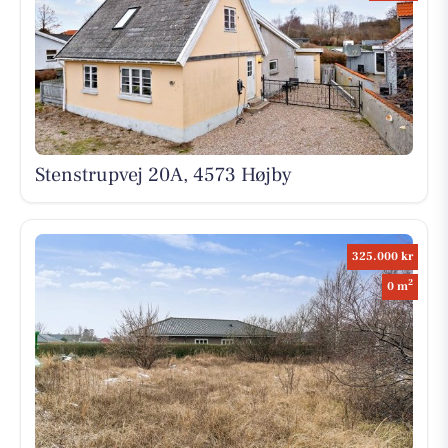
Stenstrupvej 20A, 4573 Højby
325.000 kr
2
0 m