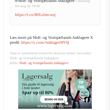
@Midt- og Vestsjællands Anklagere -
mandag
04. maj, kl. 18:40
https://t.co/B0Lxlmcuoj
Læs mere på Midt- og Vestsjællands Anklagere X
profil:
https://x.com/AnklagerMVSJ
Data er automatisk hentet fra eksterne kilder, herunder
Midt- og Vestsjællands Anklagere.
Kilde:
Midt- og Vestsjællands Anklagere