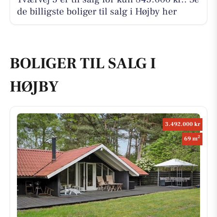
de billigste boliger til salg i Højby her
BOLIGER TIL SALG I
HØJBY
3.492.000 kr
2
69 m