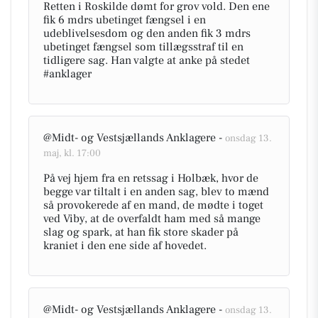
Retten i Roskilde dømt for grov vold. Den ene
fik 6 mdrs ubetinget fængsel i en
udeblivelsesdom og den anden fik 3 mdrs
ubetinget fængsel som tillægsstraf til en
tidligere sag. Han valgte at anke på stedet
#anklager
@Midt- og Vestsjællands Anklagere -
onsdag 13.
maj, kl. 17:00
På vej hjem fra en retssag i Holbæk, hvor de
begge var tiltalt i en anden sag, blev to mænd
så provokerede af en mand, de mødte i toget
ved Viby, at de overfaldt ham med så mange
slag og spark, at han fik store skader på
kraniet i den ene side af hovedet.
@Midt- og Vestsjællands Anklagere -
onsdag 13.