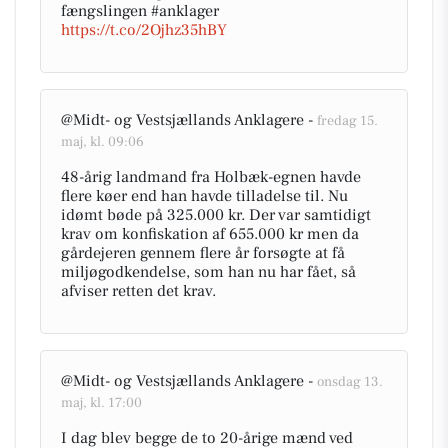
fængslingen #anklager
https://t.co/2Ojhz35hBY
@Midt- og Vestsjællands Anklagere -
fredag 15.
maj, kl. 09:06
48-årig landmand fra Holbæk-egnen havde
flere køer end han havde tilladelse til. Nu
idømt bøde på 325.000 kr. Der var samtidigt
krav om konfiskation af 655.000 kr men da
gårdejeren gennem flere år forsøgte at få
miljøgodkendelse, som han nu har fået, så
afviser retten det krav.
@Midt- og Vestsjællands Anklagere -
onsdag 13.
maj, kl. 17:00
I dag blev begge de to 20-årige mænd ved