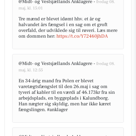
@Midt- og Vestsjællands Anklagere -
fredag 08.
maj, kl. 15:01
Tre mænd er blevet idømt hhv. et år og
halvandet års fængsel i en sag om et groft
overfald, der udviklede sig til røveri. Læs mere
om dommen her:
https://t.co/Y72460jhDA
@Midt- og Vestsjællands Anklagere -
fredag 08.
maj, kl. 12:55
En 34-årig mand fra Polen er blevet
varetægtsfængslet til den 26.maj i sag om
tyveri af kabler til en værdi af 46.173kr fra sin
arbejdsplads, en byggeplads i Kalundborg.
Han nægter sig skyldig, men har ikke kæret
fængslingen. #anklager