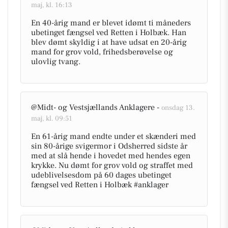
maj, kl. 16:13
En 40-årig mand er blevet idømt ti måneders
ubetinget fængsel ved Retten i Holbæk. Han
blev dømt skyldig i at have udsat en 20-årig
mand for grov vold, frihedsberøvelse og
ulovlig tvang.
@Midt- og Vestsjællands Anklagere -
onsdag 13.
maj, kl. 09:51
En 61-årig mand endte under et skænderi med
sin 80-årige svigermor i Odsherred sidste år
med at slå hende i hovedet med hendes egen
krykke. Nu dømt for grov vold og straffet med
udeblivelsesdom på 60 dages ubetinget
fængsel ved Retten i Holbæk #anklager