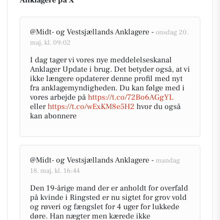
Anklagere på X
@Midt- og Vestsjællands Anklagere -
onsdag 20.
maj, kl. 09:02
I dag tager vi vores nye meddelelseskanal
Anklager Update i brug. Det betyder også, at vi
ikke længere opdaterer denne profil med nyt
fra anklagemyndigheden. Du kan følge med i
vores arbejde på
https://t.co/72Bo6AGgYL
eller
https://t.co/wExKM8e5H2
hvor du også
kan abonnere
@Midt- og Vestsjællands Anklagere -
mandag
18. maj, kl. 16:44
Den 19-årige mand der er anholdt for overfald
på kvinde i Ringsted er nu sigtet for grov vold
og røveri og fængslet for 4 uger for lukkede
døre. Han nægter men kærede ikke