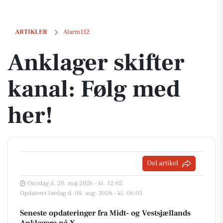
Anklager skifter kanal: Følg med her!
ARTIKLER
Alarm112
Anklager skifter
kanal: Følg med
her!
Del artikel
Onsdag d. 20. maj 2026 - kl. 12:02
Opdateret lørdag d. 08. aug. 2026 - kl. 08:03
Seneste opdateringer fra Midt- og Vestsjællands