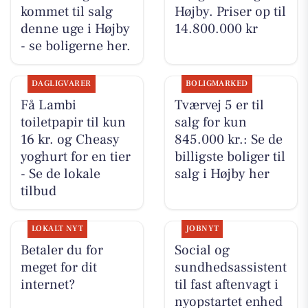
kommet til salg
Højby. Priser op til
denne uge i Højby
14.800.000 kr
- se boligerne her.
DAGLIGVARER
BOLIGMARKED
Få Lambi
Tværvej 5 er til
toiletpapir til kun
salg for kun
16 kr. og Cheasy
845.000 kr.: Se de
yoghurt for en tier
billigste boliger til
- Se de lokale
salg i Højby her
tilbud
LOKALT NYT
JOBNYT
Betaler du for
Social og
meget for dit
sundhedsassistent
internet?
til fast aftenvagt i
nyopstartet enhed