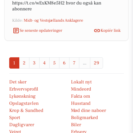
https://t.co/wExKM8e5H2 hvor du også kan
abonnere
Kilde:
Midt- og Vestsjællands Anklagere
Se seneste opdateringer
Kopiér link
1
2
3
4
5
6
7
...
29
Det sker
Lokalt nyt
Erhvervsprofil
Mindeord
Lykønskning
Fakta om
Opslagstavlen
Husstand
Krop & Sundhed
Mød dine naboer
Sport
Boligmarked
Dagligvarer
Biler
Vejret
Erhverv