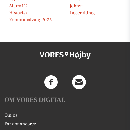
Alarm112
Jobnyt
Historisk
Læserbidrag
Kommunalvalg 2025
VORES
Højby
OM VORES DIGITAL
Om os
For annoncører