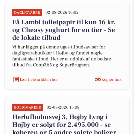
02-08-2026 16:02
DAGLIGVARER
Få Lambi toiletpapir til kun 16 kr.
og Cheasy yoghurt for en tier - Se
de lokale tilbud
Vi har kigget på denne uges tilbudsaviser for
dagligvarebutikker i Højby og fundet nogle
fantastiske tilbud. Her er et udpluk af de bedste
tilbud fra Coop365 og SuperBrugsen.
Læs hele artiklen her
Kopiér link
02-08-2026 15:08
BOLIGMARKED
Herlufholmsvej 3, Højby Lyng i
Højby er solgt for 2.495.000 - se
køberen og 5 andre solgte boliger