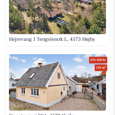
Hejrevang 1 Tengslemrk L, 4573 Højby
895.000 kr
2
120 m