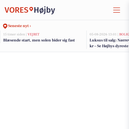
VORES
Højby
Seneste nyt ›
15 timer siden |
VEJRET
05-08-2026 13:01 |
BOLI
Blæsende start, men solen bider sig fast
Luksus til salg: Nørre
kr – Se Højbys dyreste