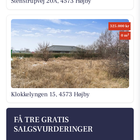
Stenstrupvej 20A, 4573 Højby
325.000 kr
2
0 m
Klokkelyngen 15, 4573 Højby
FÅ TRE GRATIS
SALGSVURDERINGER