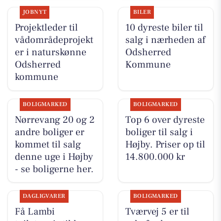
JOBNYT
BILER
Projektleder til
10 dyreste biler til
vådområdeprojekt
salg i nærheden af
er i naturskønne
Odsherred
Odsherred
Kommune
kommune
BOLIGMARKED
BOLIGMARKED
Nørrevang 20 og 2
Top 6 over dyreste
andre boliger er
boliger til salg i
kommet til salg
Højby. Priser op til
denne uge i Højby
14.800.000 kr
- se boligerne her.
DAGLIGVARER
BOLIGMARKED
Få Lambi
Tværvej 5 er til