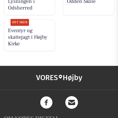
Lysningen i
Odden Skole
Odsherred
DET SKER
Eventyr og
skattejagt i Højby
Kirke
VORES
Højby