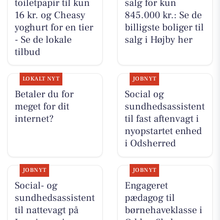
toiletpapir til kun
salg for kun
16 kr. og Cheasy
845.000 kr.: Se de
yoghurt for en tier
billigste boliger til
- Se de lokale
salg i Højby her
tilbud
LOKALT NYT
JOBNYT
Betaler du for
Social og
meget for dit
sundhedsassistent
internet?
til fast aftenvagt i
nyopstartet enhed
i Odsherred
JOBNYT
JOBNYT
Social- og
Engageret
sundhedsassistent
pædagog til
til nattevagt på
børnehaveklasse i