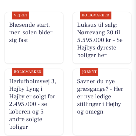
VEJRET
BOLIGMARKED
Blæsende start,
Luksus til salg:
men solen bider
Nørrevang 20 til
sig fast
5.595.000 kr – Se
Højbys dyreste
boliger her
BOLIGMARKED
JOBNYT
Herlufholmsvej 3,
Savner du nye
Højby Lyng i
græsgange? - Her
Højby er solgt for
er nye ledige
2.495.000 - se
stillinger i Højby
køberen og 5
og omegn
andre solgte
boliger