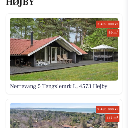
HØJBY
3.492.000 kr
2
69 m
Nørrevang 5 Tengslemrk L, 4573 Højby
7.495.000 kr
2
147 m