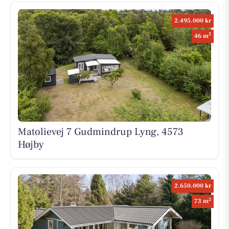
2.495.000 kr
2
46 m
Matolievej 7 Gudmindrup Lyng, 4573
Højby
2.650.000 kr
2
73 m