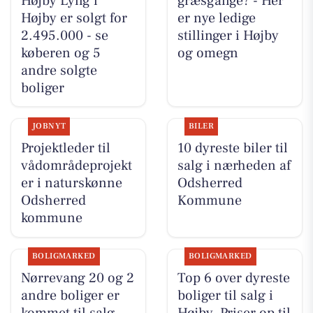
Højby Lyng i
græsgange? - Her
Højby er solgt for
er nye ledige
2.495.000 - se
stillinger i Højby
køberen og 5
og omegn
andre solgte
boliger
JOBNYT
BILER
Projektleder til
10 dyreste biler til
vådområdeprojekt
salg i nærheden af
er i naturskønne
Odsherred
Odsherred
Kommune
kommune
BOLIGMARKED
BOLIGMARKED
Nørrevang 20 og 2
Top 6 over dyreste
andre boliger er
boliger til salg i