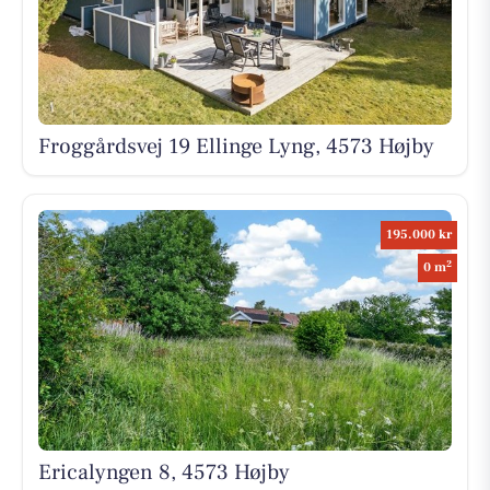
Froggårdsvej 19 Ellinge Lyng, 4573 Højby
195.000 kr
2
0 m
Ericalyngen 8, 4573 Højby