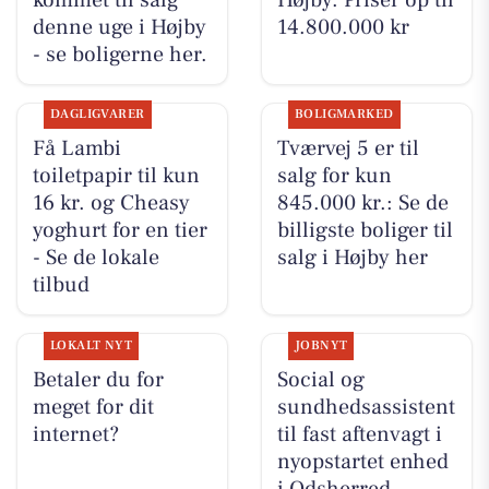
kommet til salg
Højby. Priser op til
denne uge i Højby
14.800.000 kr
- se boligerne her.
DAGLIGVARER
BOLIGMARKED
Få Lambi
Tværvej 5 er til
toiletpapir til kun
salg for kun
16 kr. og Cheasy
845.000 kr.: Se de
yoghurt for en tier
billigste boliger til
- Se de lokale
salg i Højby her
tilbud
LOKALT NYT
JOBNYT
Betaler du for
Social og
meget for dit
sundhedsassistent
internet?
til fast aftenvagt i
nyopstartet enhed
i Odsherred