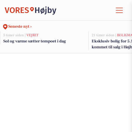
VORES
Højby
Seneste nyt ›
5 timer siden |
VEJRET
21 timer siden |
BOLIGM
Sol og varme sætter tempoet i dag
Eksklusiv bolig for 5
kommet til salg i Højb
dyreste boliger her