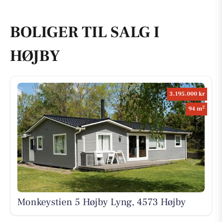
BOLIGER TIL SALG I
HØJBY
3.195.000 kr
2
94 m
Monkeystien 5 Højby Lyng, 4573 Højby