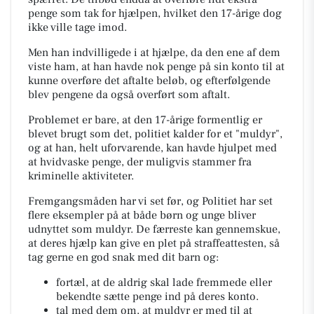
penge som tak for hjælpen, hvilket den 17-årige dog
ikke ville tage imod.
Men han indvilligede i at hjælpe, da den ene af dem
viste ham, at han havde nok penge på sin konto til at
kunne overføre det aftalte beløb, og efterfølgende
blev pengene da også overført som aftalt.
Problemet er bare, at den 17-årige formentlig er
blevet brugt som det, politiet kalder for et "muldyr",
og at han, helt uforvarende, kan havde hjulpet med
at hvidvaske penge, der muligvis stammer fra
kriminelle aktiviteter.
Fremgangsmåden har vi set før, og Politiet har set
flere eksempler på at både børn og unge bliver
udnyttet som muldyr. De færreste kan gennemskue,
at deres hjælp kan give en plet på straffeattesten, så
tag gerne en god snak med dit barn og:
fortæl, at de aldrig skal lade fremmede eller
bekendte sætte penge ind på deres konto.
tal med dem om, at muldyr er med til at