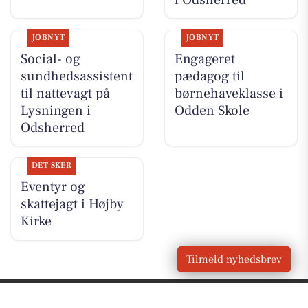
JOBNYT
JOBNYT
Social- og
Engageret
sundhedsassistent
pædagog til
til nattevagt på
børnehaveklasse i
Lysningen i
Odden Skole
Odsherred
DET SKER
Eventyr og
skattejagt i Højby
Kirke
Tilmeld nyhedsbrev