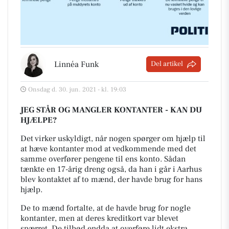
Linnéa Funk
Del artikel
Onsdag d. 30. jun. 2021 - kl. 19:03
JEG STÅR OG MANGLER KONTANTER - KAN DU
HJÆLPE?
Det virker uskyldigt, når nogen spørger om hjælp til
at hæve kontanter mod at vedkommende med det
samme overfører pengene til ens konto. Sådan
tænkte en 17-årig dreng også, da han i går i Aarhus
blev kontaktet af to mænd, der havde brug for hans
hjælp.
De to mænd fortalte, at de havde brug for nogle
kontanter, men at deres kreditkort var blevet
spærret. De tilbød endda at overføre lidt ekstra