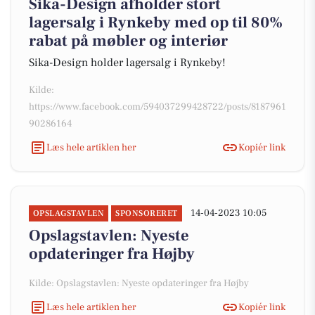
Sika-Design afholder stort
lagersalg i Rynkeby med op til 80%
rabat på møbler og interiør
Sika-Design holder lagersalg i Rynkeby!
Kilde:
https://www.facebook.com/594037299428722/posts/8187961
90286164
Læs hele artiklen her
Kopiér link
14-04-2023 10:05
OPSLAGSTAVLEN
SPONSORERET
Opslagstavlen: Nyeste
opdateringer fra Højby
Kilde: Opslagstavlen: Nyeste opdateringer fra Højby
Læs hele artiklen her
Kopiér link