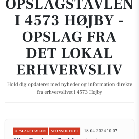
OPSLAGSTAVLEN
I 4573 HØJBY -
OPSLAG FRA
DET LOKAL
ERHVERVSLIV
Hold dig opdateret med nyheder og information direkte
fra erhvervslivet i 4573 Højby
18-04-2024 10:07
OPSLAGSTAVLEN
SPONSORERET