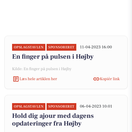
11-04-2023 16:00
OPSLAGSTAVLEN
SPONSORERET
En finger på pulsen i Højby
Kilde: En finger på pulsen i Højby
Læs hele artiklen her
Kopiér link
06-04-2023 10:01
OPSLAGSTAVLEN
SPONSORERET
Hold dig ajour med dagens
opdateringer fra Højby