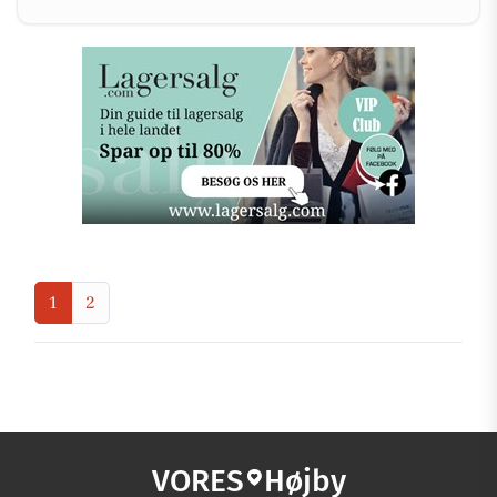
1
2
VORES
Højby