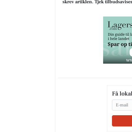
skrev artiklen. Tjek tilbudsavise
Få loka
Email