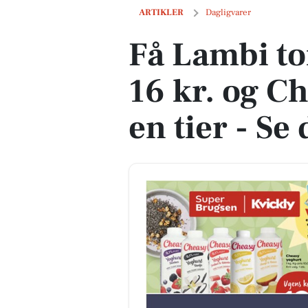
Få Lambi toiletpapir til kun 16 kr. og C
ARTIKLER
Dagligvarer
Få Lambi toi
16 kr. og C
en tier - Se