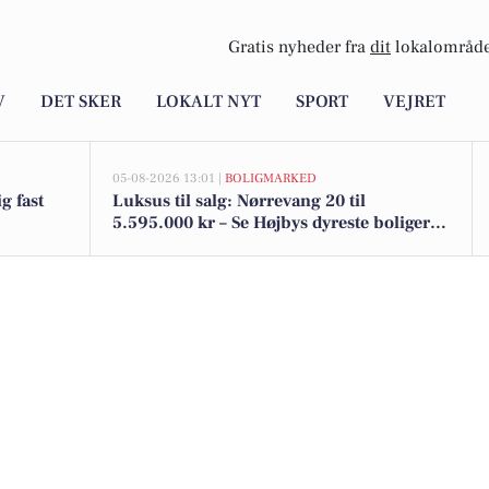
Gratis nyheder fra
dit
lokalområde
V
DET SKER
LOKALT NYT
SPORT
VEJRET
05-08-2026 13:01 |
BOLIGMARKED
g fast
Luksus til salg: Nørrevang 20 til
5.595.000 kr – Se Højbys dyreste boliger
her