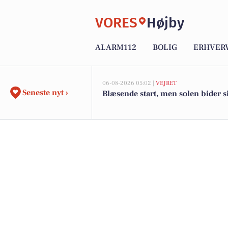
VORES
Højby
ALARM112
BOLIG
ERHVER
06-08-2026 05:02 |
VEJRET
Seneste nyt ›
Blæsende start, men solen bider si