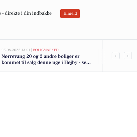
 -
direkte i din indbakke
Tilmeld
05-08-2026 13:01 |
BOLIGMARKED
05-08-2026 13:01
‹
›
Nørrevang 20 og 2 andre boliger er
Top 6 over dy
kommet til salg denne uge i Højby - se
Priser op til
boligerne her.