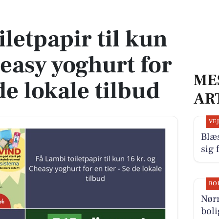
heasy yoghurt for en tier - Se de lokale tilbud
letpapir til kun
heasy yoghurt for
ME
 de lokale tilbud
AR
VE
Blæs
sig 
BO
Nør
boli