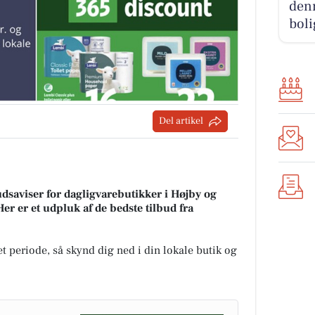
denn
boli
Del artikel
udsaviser for dagligvarebutikker i Højby og
Her er et udpluk af de bedste tilbud fra
t periode, så skynd dig ned i din lokale butik og