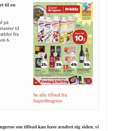
 til en
ud på
ianter til
gælder fra
den 6.
Se alle tilbud fra
SuperBrugsen
ningerne om tilbud kan have ændret sig siden, vi