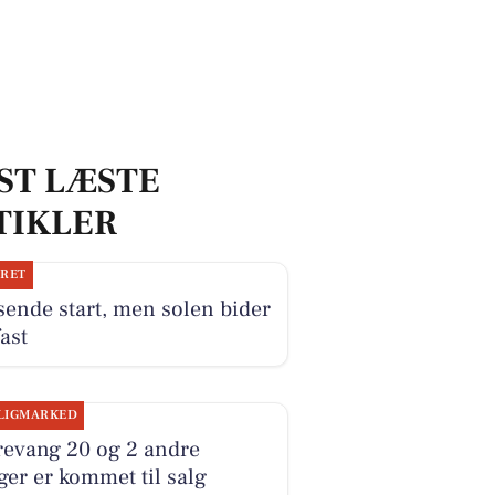
ST LÆSTE
TIKLER
JRET
ende start, men solen bider
fast
LIGMARKED
revang 20 og 2 andre
ger er kommet til salg