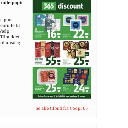
toiletpapir
c plus
enrulle til
 Vælg
 Tilbuddet
 til onsdag
Se alle tilbud fra Coop365