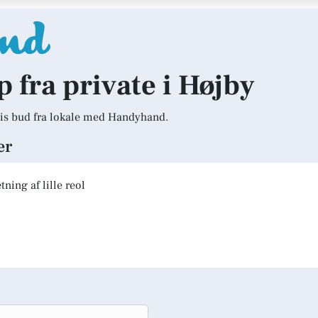
p fra private i Højby
is bud fra lokale med Handyhand.
er
ning af lille reol