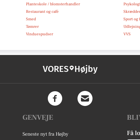
Planteskole / blomsterhandler
Psykolog
Restaurant og café
Skrædde
Smed
Sport og f
Tømrer
Udlejnin
Vinduespudser
VVS
VORES
Højby
GENVEJE
BLI
Få l
Seneste nyt fra Højby