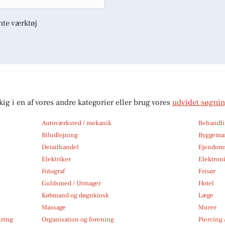
nte værktøj
kig i en af vores andre kategorier eller brug vores
udvidet søgni
Autoværksted / mekanik
Behandli
Biludlejning
Byggemar
Detailhandel
Ejendom
Elektriker
Elektroni
Fotograf
Frisør
Guldsmed / Urmager
Hotel
Købmand og døgnkiosk
Læge
Massage
Murer
kring
Organisation og forening
Piercing 