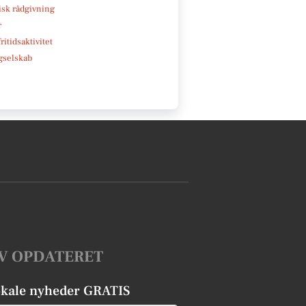
isk rådgivning
r
ritidsaktivitet
gselskab
V OPDATERET
okale nyheder GRATIS