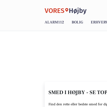
VORES
Højby
ALARM112
BOLIG
ERHVER
SMED I HØJBY - SE TO
Find den rette eller bedste smed for d