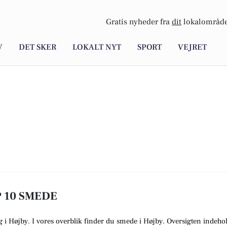
Gratis nyheder fra
dit
lokalområde
V
DET SKER
LOKALT NYT
SPORT
VEJRET
P 10 SMEDE
ig i Højby. I vores overblik finder du smede i Højby. Oversigten indeho