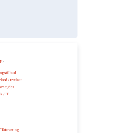
ng
.
ngstilbud
ked / trælast
smægler
k / IT
/ Tatovering