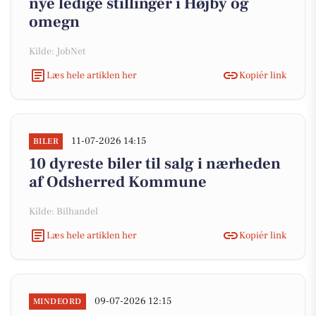
nye ledige stillinger i Højby og
omegn
Kilde: JobNet
Læs hele artiklen her
Kopiér link
11-07-2026 14:15
BILER
10 dyreste biler til salg i nærheden
af Odsherred Kommune
Kilde: Bilhandel
Læs hele artiklen her
Kopiér link
09-07-2026 12:15
MINDEORD