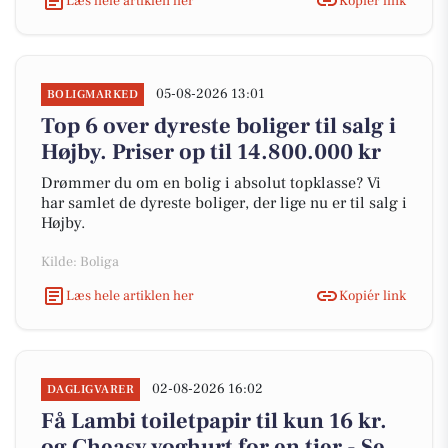
Læs hele artiklen her
Kopiér link
05-08-2026 13:01
BOLIGMARKED
Top 6 over dyreste boliger til salg i
Højby. Priser op til 14.800.000 kr
Drømmer du om en bolig i absolut topklasse? Vi
har samlet de dyreste boliger, der lige nu er til salg i
Højby.
Kilde: Boliga
Læs hele artiklen her
Kopiér link
02-08-2026 16:02
DAGLIGVARER
Få Lambi toiletpapir til kun 16 kr.
og Cheasy yoghurt for en tier - Se