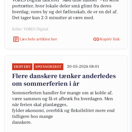
VORES Digital lancerer "Mød dine naboer" - en serie
portrætter, hvor lokale deler små glimt fra deres
hverdag, vores by og det fællesskab, de er en del af.
Det tager kun 2-3 minutter at være med.
Kilde: VORES Digital
Læs hele artiklen her
Kopiér link
30-05-2026 08:01
ERHVERV
SPONSORERET
Flere danskere tænker anderledes
om sommerferien i år
Sommerferien handler for mange om at koble af,
være sammen og få et afbræk fra hverdagen. Men
når ferien skal planlægges,
fylder økonomi, overblik og fleksibilitet mere end
tidligere hos mange
danskere.