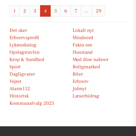
1
2
3
4
5
6
7
...
29
Det sker
Lokalt nyt
Erhvervsprofil
Mindeord
Lykønskning
Fakta om
Opslagstavlen
Husstand
Krop & Sundhed
Mød dine naboer
Sport
Boligmarked
Dagligvarer
Biler
Vejret
Erhverv
Alarm112
Jobnyt
Historisk
Læserbidrag
Kommunalvalg 2025