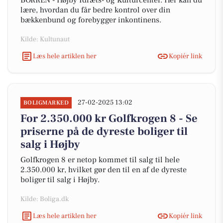
BORREN - Højby Idræts- og Kulturcenter. Her kan du
lære, hvordan du får bedre kontrol over din
bækkenbund og forebygger inkontinens.
Kilde: Kultunaut
Læs hele artiklen her
Kopiér link
27-02-2025 13:02
BOLIGMARKED
For 2.350.000 kr Golfkrogen 8 - Se
priserne på de dyreste boliger til
salg i Højby
Golfkrogen 8 er netop kommet til salg til hele
2.350.000 kr, hvilket gør den til en af de dyreste
boliger til salg i Højby.
Kilde: Boliga.dk
Læs hele artiklen her
Kopiér link