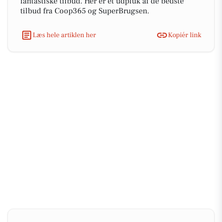
fantastiske tilbud. Her er et udpluk af de bedste
tilbud fra Coop365 og SuperBrugsen.
Læs hele artiklen her
Kopiér link