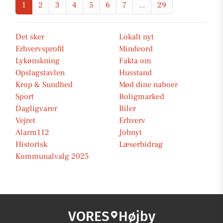
1
2
3
4
5
6
7
...
29
Det sker
Lokalt nyt
Erhvervsprofil
Mindeord
Lykønskning
Fakta om
Opslagstavlen
Husstand
Krop & Sundhed
Mød dine naboer
Sport
Boligmarked
Dagligvarer
Biler
Vejret
Erhverv
Alarm112
Jobnyt
Historisk
Læserbidrag
Kommunalvalg 2025
VORES
Højby